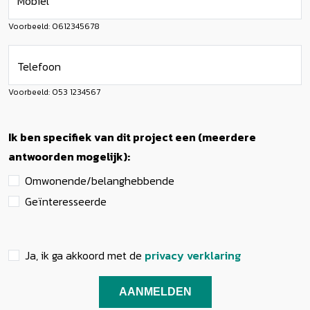
Mobiel
Voorbeeld: 0612345678
Telefoon
Voorbeeld: 053 1234567
Woonwensen
Ik ben specifiek van dit project een (meerdere
antwoorden mogelijk):
Omwonende/belanghebbende
Geïnteresseerde
Aanmelden
Afronden
Ja, ik ga akkoord met de
privacy verklaring